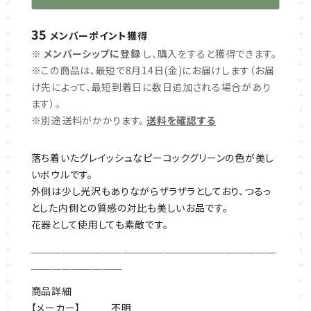
35
メンバーポイント
獲得
※
メンバーシップに登録
し、購入をすると獲得できます。
※この商品は、最短で8月14日(金)にお届けします（お届
け先によって、最短到着日に数日追加される場合があり
ます）。
※別途送料がかかります。
送料を確認する
落ち着いたグレイッシュなピーコックグリーンの色が美し
いボウルです。
外側は少し光沢もありながらザラザラとしており、つるっ
とした内側との質感の対比も美しいお品です。
花器として使用しても素敵です。
￣￣￣￣￣￣￣￣￣￣￣￣￣￣￣￣￣￣￣￣￣￣￣￣
￣￣￣￣￣￣￣￣￣
商品詳細
【メーカー】 不明