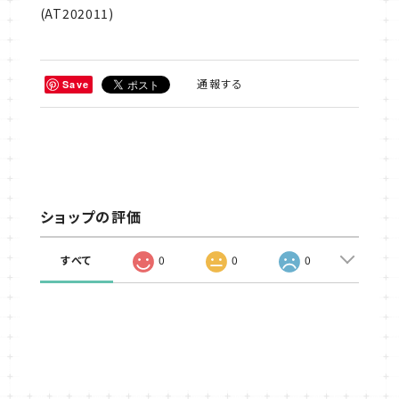
使用している素材は全てスウェーデンで購入した物で、色
と色を組み合わせた時に生まれる調和を大事にして制作
されています。
￣￣￣￣￣￣￣￣￣￣￣￣￣￣￣￣￣￣￣￣￣￣￣￣
￣￣￣￣￣￣￣￣￣
商品詳細
【メーカー】 Aya Textile (アヤ テキスティール）
【生産国】 スウェーデン
【デザイナー】 Ayako Ino
【サイズ】 36cm x 36cm
(AT202011)
通報する
Save