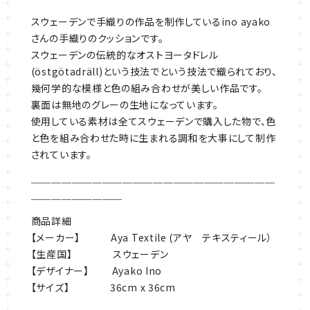
手織りのクッションカバー グレー・ブ
ラウン・ブルー
¥11,000
再入荷通知を希望する
55
メンバーポイント
獲得
※
メンバーシップに登録
し、購入をすると獲得できます。
※別途送料がかかります。
送料を確認する
スウェーデンで手織りの作品を制作しているino ayako
さんの手織りのクッションです。
スウェーデンの伝統的なオストヨータドレル
(östgötadräll)という技法でという技法で織られており、
幾何学的な模様と色の組み合わせが美しい作品です。
裏面は無地のグレーの生地になっています。